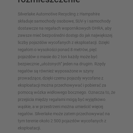
Silverlake Automotive Recycling z Hampshire
składuje samochody osobowe, SUV-y i samochody
dostawcze na regałach wspornikowych OHRA, aby
zawsze mieć bezpośredni dostęp do jak największej
PRZEGLĄD SYSTEMÓW
liczby pojazdów wycofanych z eksploatacji. Dzięki
MAGAZYNOWYCH
regałom o wysokości ponad 8 metrów, pięć
pojazdów o masie do 2 ton każdy może być
Regały paletowy
bezpiecznie „ułożonych” jeden na drugim. Rzędy
Regały Mobilne
regałów są również wyposażone w szyny
Magazynowanie automatyczne
prowadzące, dzięki czemu pojazdy wycofane z
Hala regałowa
eksploatacji można przechowywać i pobierać za
pomocą wózka widłowego bocznego. Oznacza to, że
Platforma magazynowa
przejścia między regałami mogą być wyjątkowo
Pionowe systemy regałowe
wąskie, a w przestrzeni można umieścić więcej
regałów. Silverlake może zatem przechowywać na
tym terenie około 2 500 pojazdów wycofanych z
eksploatacji.
Zaplanuj swój system regałów indywidualnie za pomocą