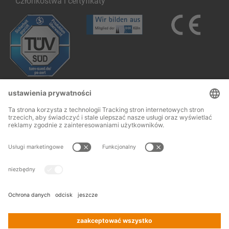
Członkostwa i certyfikaty
Follow us:
Stopka redakcyjna
OWH
© 2026
OHRA
Terms and conditions of assembly
Regalanlagen