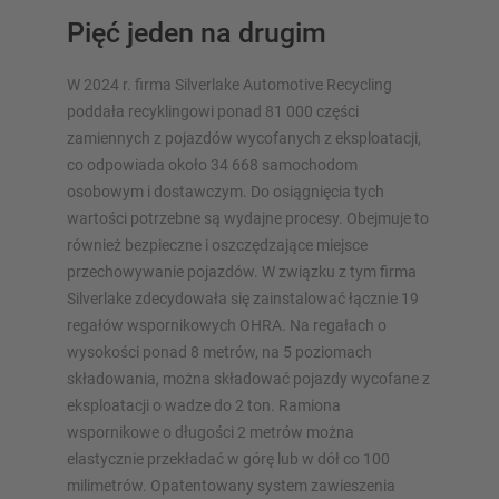
naszych konfiguratorów – z bezpośrednim zapytaniem
Pięć jeden na drugim
Skonfiguruj regał teraz
W 2024 r. firma Silverlake Automotive Recycling
poddała recyklingowi ponad 81 000 części
zamiennych z pojazdów wycofanych z eksploatacji,
co odpowiada około 34 668 samochodom
osobowym i dostawczym. Do osiągnięcia tych
wartości potrzebne są wydajne procesy. Obejmuje to
również bezpieczne i oszczędzające miejsce
przechowywanie pojazdów. W związku z tym firma
Silverlake zdecydowała się zainstalować łącznie 19
regałów wspornikowych OHRA. Na regałach o
wysokości ponad 8 metrów, na 5 poziomach
składowania, można składować pojazdy wycofane z
eksploatacji o wadze do 2 ton. Ramiona
wspornikowe o długości 2 metrów można
elastycznie przekładać w górę lub w dół co 100
milimetrów. Opatentowany system zawieszenia