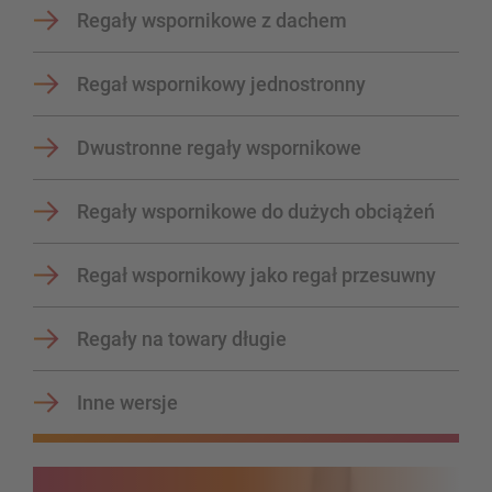
Platforma magazynowa
Regały wspornikowe z dachem
Pionowe systemy regałowe
Regał wspornikowy jednostronny
Dwustronne regały wspornikowe
Zaplanuj swój system regałów indywidualnie za pomocą
naszych konfiguratorów – z bezpośrednim zapytaniem
Regały wspornikowe do dużych obciążeń
Skonfiguruj regał teraz
Regał wspornikowy jako regał przesuwny
Regały na towary długie
Inne wersje