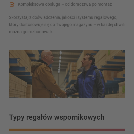
Kompleksowa obsługa – od doradztwa po montaż
Skorzystaj z doświadczenia, jakości i systemu regałowego,
który dostosowuje się do Twojego magazynu – w każdej chwili
można go rozbudować.
PRZEGLĄD SYSTEMÓW
MAGAZYNOWYCH
Regały paletowy
Regały Mobilne
Typy regałów wspornikowych
Magazynowanie automatyczne
Hala regałowa