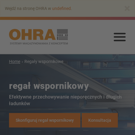
Przejdź
×
Wejdź na stronę OHRA w
undefined
.
do
głównej
zawartości
Prz
do
głó
zaw
Home
Regały wspornikowe
regał wspornikowy
Efektywne przechowywanie nieporęcznych i długich
ładunków
Skonfiguruj regał wspornikowy
Konsultacja