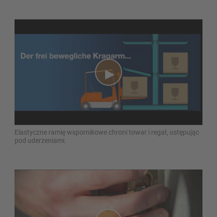
Elastyczne ramię wspornikowe chroni towar i regał, ustępując
pod uderzeniami.