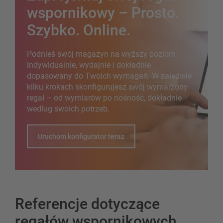
wspornikowy – Prosto.
Szybko. Online.
Podnieś swój magazyn na wyższy poziom –
indywidualnie, wydajnie i dokładnie
dopasowany do Twoich wymagań. W zaledwie
kilku krokach skonfigurujesz swój wymarzony
regał – od wymiarów po nośność, dokładnie
według swoich potrzeb.
Uruchom konfigurator teraz
Referencje dotyczące
regałów wspornikowych