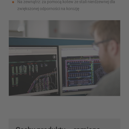
Na zewnątrz: za pomocą kotew ze stali nierdzewnej dla
zwiększonej odporności na korozję