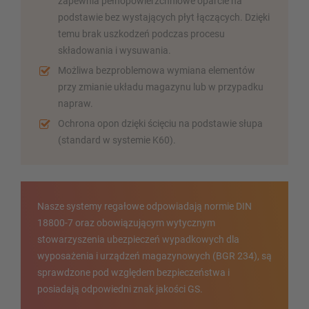
zapewnia pełnopowierzchniowe oparcie na
podstawie bez wystających płyt łączących. Dzięki
temu brak uszkodzeń podczas procesu
składowania i wysuwania.
Możliwa bezproblemowa wymiana elementów
przy zmianie układu magazynu lub w przypadku
napraw.
Ochrona opon dzięki ścięciu na podstawie słupa
(standard w systemie K60).
Nasze systemy regałowe odpowiadają normie DIN
18800-7 oraz obowiązującym wytycznym
stowarzyszenia ubezpieczeń wypadkowych dla
wyposażenia i urządzeń magazynowych (BGR 234), są
sprawdzone pod względem bezpieczeństwa i
posiadają odpowiedni znak jakości GS.