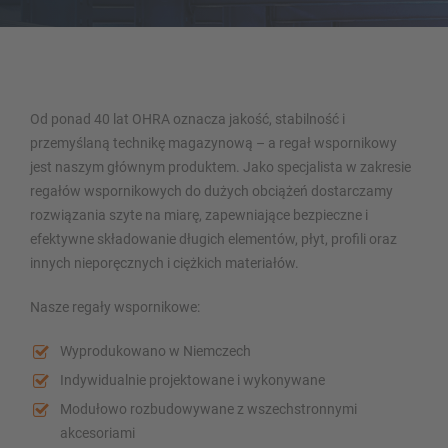
Regały wspornikowe
Regał wspornikowy z dachem
Od ponad 40 lat OHRA oznacza jakość, stabilność i
Jednostronny regal wspornikowy
przemyślaną technikę magazynową – a regał wspornikowy
Dwustronny regał wspornikowy
jest naszym głównym produktem. Jako specjalista w zakresie
Regał wspornikowy do dużych obciążeń
regałów wspornikowych do dużych obciążeń dostarczamy
rozwiązania szyte na miarę, zapewniające bezpieczne i
Regały wspornikowe jezdne
efektywne składowanie długich elementów, płyt, profili oraz
Regał wspornikowy do długich towarów
innych nieporęcznych i ciężkich materiałów.
Inne wersje regałów wspornikowych
Nasze regały wspornikowe:
Wyprodukowano w Niemczech
Indywidualnie projektowane i wykonywane
Modułowo rozbudowywane z wszechstronnymi
akcesoriami