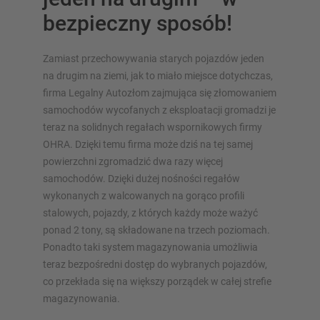
bezpieczny sposób!
Zamiast przechowywania starych pojazdów jeden
na drugim na ziemi, jak to miało miejsce dotychczas,
PRZEGLĄD SYSTEMÓW
firma Legalny Autozłom zajmująca się złomowaniem
MAGAZYNOWYCH
samochodów wycofanych z eksploatacji gromadzi je
teraz na solidnych regałach wspornikowych firmy
Regały paletowy
OHRA. Dzięki temu firma może dziś na tej samej
Regały Mobilne
powierzchni zgromadzić dwa razy więcej
Magazynowanie automatyczne
samochodów. Dzięki dużej nośności regałów
wykonanych z walcowanych na gorąco profili
Hala regałowa
stalowych, pojazdy, z których każdy może ważyć
Platforma magazynowa
ponad 2 tony, są składowane na trzech poziomach.
Pionowe systemy regałowe
Ponadto taki system magazynowania umożliwia
teraz bezpośredni dostęp do wybranych pojazdów,
co przekłada się na większy porządek w całej strefie
magazynowania.
Zaplanuj swój system regałów indywidualnie za pomocą