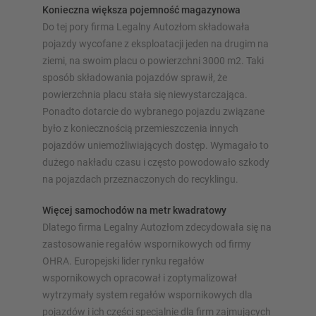
naszych konfiguratorów – z bezpośrednim zapytaniem
Konieczna większa pojemność magazynowa
Do tej pory firma Legalny Autozłom składowała
pojazdy wycofane z eksploatacji jeden na drugim na
Skonfiguruj regał teraz
ziemi, na swoim placu o powierzchni 3000 m2. Taki
sposób składowania pojazdów sprawił, że
powierzchnia placu stała się niewystarczająca.
Ponadto dotarcie do wybranego pojazdu związane
było z koniecznością przemieszczenia innych
pojazdów uniemożliwiających dostęp. Wymagało to
dużego nakładu czasu i często powodowało szkody
na pojazdach przeznaczonych do recyklingu.
Więcej samochodów na metr kwadratowy
Dlatego firma Legalny Autozłom zdecydowała się na
zastosowanie regałów wspornikowych od firmy
OHRA. Europejski lider rynku regałów
wspornikowych opracował i zoptymalizował
wytrzymały system regałów wspornikowych dla
pojazdów i ich części specjalnie dla firm zajmujących