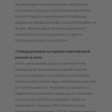
się recyklingiem i autoholowaniem. Wytrzymałe,
walcowane na gorąco profile stalowe elementów
nośnych regałów wspornikowych umożliwiają
bezpieczne składowanie kilku samochodów jeden na
drugim. Wysoka jakość stojaków regałowych i
wsporników gwarantuje ponadto, że jest to
rozwiązanie trwałe i ekonomiczne.
13 Magazynowanie na regałach wspornikowych
zamiast na ziemi
OHRA zainstalowała na placu na terenie firmy
zajmującej się złomowaniem pojazdów łącznie
trzynaście regałów o wysokości prawie czterech
metrów, każdy umożliwiający składowanie pojazdów
na trzech poziomach. Wsporniki są zaczepione i
dzięki temu można łatwo regulować ich wysokość
stosownie do gabarytów pojazdów. Każdy ze
wsporników o długości 1800 mm wytrzymuje
obciążenie wynoszące do 1233 kg. Regały spełniają