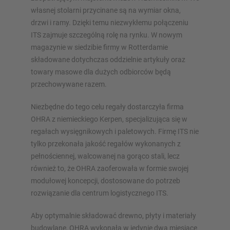
własnej stolarni przycinane są na wymiar okna,
drzwi i ramy. Dzięki temu niezwykłemu połączeniu
Skonfiguruj regał teraz
ITS zajmuje szczególną rolę na rynku. W nowym
magazynie w siedzibie firmy w Rotterdamie
składowane dotychczas oddzielnie artykuły oraz
towary masowe dla dużych odbiorców będą
przechowywane razem.
Niezbędne do tego celu regały dostarczyła firma
OHRA z niemieckiego Kerpen, specjalizująca się w
regałach wysięgnikowych i paletowych. Firmę ITS nie
tylko przekonała jakość regałów wykonanych z
pełnościennej, walcowanej na gorąco stali, lecz
również to, że OHRA zaoferowała w formie swojej
modułowej koncepcji, dostosowane do potrzeb
rozwiązanie dla centrum logistycznego ITS.
Aby optymalnie składować drewno, płyty i materiały
budowlane, OHRA wykonała w jedynie dwa miesiące