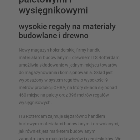
wysięgnikowymi
wysokie regały na materiały
budowlane i drewno
PRZEGLĄD SYSTEMÓW
MAGAZYNOWYCH
Nowy magazyn holenderskiej firmy handlu
Regały paletowy
materiałami budowlanymi i drewnem ITS Rotterdam
umożliwia składowanie w jednym miejscu towarów
Regały Mobilne
do magazynowania i komisjonowania. Skład jest
Magazynowanie automatyczne
wyposażony w system regałów o wysokości 9
Hala regałowa
metrów produkcji OHRA, na który składa się ponad
Platforma magazynowa
460 miejsc na palety oraz 396 metrów regałów
Pionowe systemy regałowe
wysięgnikowych.
ITS Rotterdam zajmuje się zarówno handlem
hurtowym materiałami budowlanymi i drewnianymi,
Zaplanuj swój system regałów indywidualnie za pomocą
jak również jest marketem budowlanym
naszych konfiguratorów – z bezpośrednim zapytaniem
zaopatrującym majsterkowiczów i rzemieślników. We