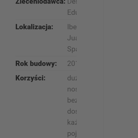
Zleceniodawca:
Desguaces
Eduardo
Lokalizacja:
Ibeas de
Juarros,
Spanien
Rok budowy:
2018
Korzyści:
duża
nośność,
bezpośredni
dostęp do
każdego
pojazdu z