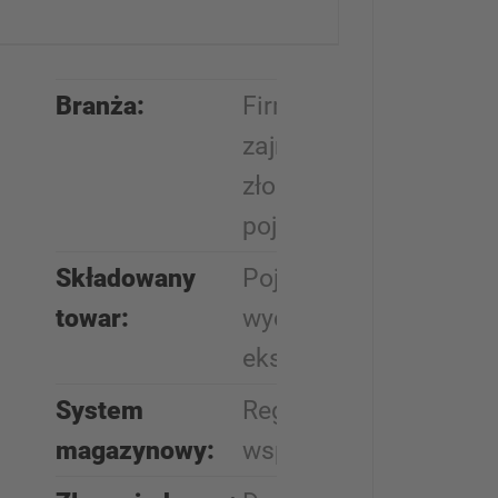
Branża:
Firma
zajmująca się
złomowaniem
pojazdów
Składowany
Pojazdy
towar:
wycofane z
eksploatacji
System
Regał
magazynowy:
wspornikowy