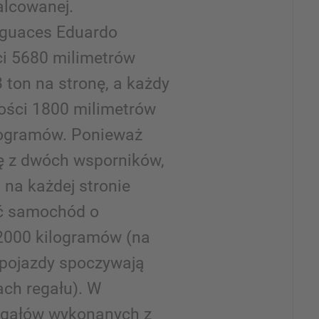
alcowanej.
sguaces Eduardo
ci 5680 milimetrów
ton na stronę, a każdy
ości 1800 milimetrów
logramów. Ponieważ
ię z dwóch wsporników,
 na każdej stronie
ć samochód o
000 kilogramów (na
 pojazdy spoczywają
ch regału). W
regałów wykonanych z