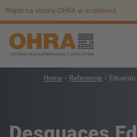
Przejdź
Wejdź na stronę OHRA w
undefined
.
do
głównej
zawartości
Home
Referencje
Eduardo
Desguaces Ed