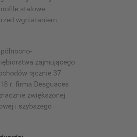
 profile stalowe
przed wgniataniem
 północno-
iębiorstwa zajmującego
ochodów łącznie 37
18 r. firma Desguaces
znacznie zwiększonej
wej i szybszego
.