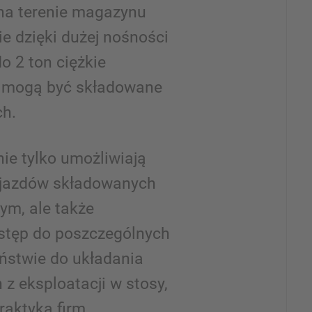
na terenie magazynu
e dzięki dużej nośności
o 2 ton ciężkie
mogą być składowane
ch.
ie tylko umożliwiają
pojazdów składowanych
ym, ale także
stęp do poszczególnych
ństwie do układania
z eksploatacji w stosy,
raktyką firm