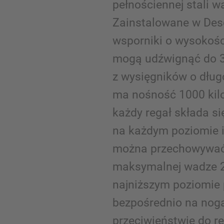
pełnościennej stali w
Zainstalowane w De
wsporniki o wysokoś
mogą udźwignąć do 3 
z wysięgników o dług
ma nośność 1000 ki
każdy regał składa s
na każdym poziomie i
można przechowywa
maksymalnej wadze 2
najniższym poziomie
bezpośrednio na noga
przeciwieństwie do 