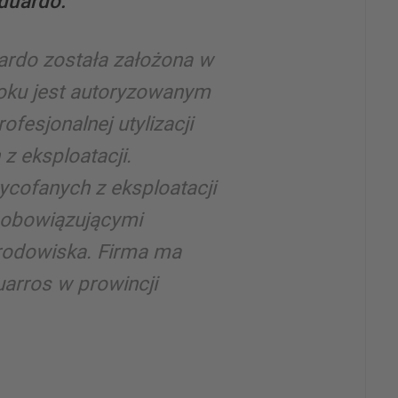
duardo:
rdo została założona w
roku jest autoryzowanym
ofesjonalnej utylizacji
 eksploatacji.
cofanych z eksploatacji
 obowiązującymi
rodowiska. Firma ma
uarros w prowincji