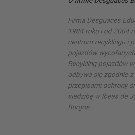
O firmie Desguaces E
Firma Desguaces Edua
1984 roku i od 2004 
centrum recyklingu i pr
pojazdów wycofanych z
Recykling pojazdów wy
odbywa się zgodnie z
przepisami ochrony ś
siedzibę w Ibeas de J
Burgos.