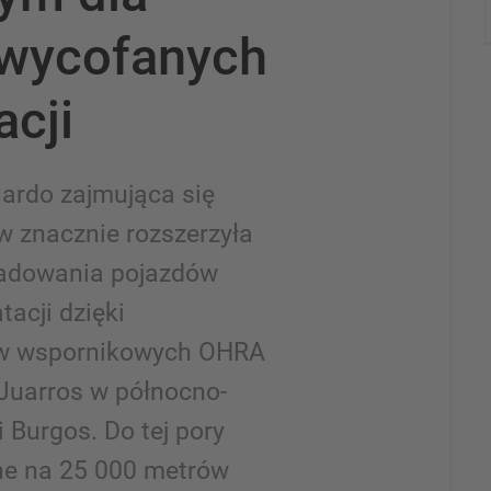
wycofanych
acji
ardo zajmująca się
w znacznie rozszerzyła
ładowania pojazdów
acji dzięki
ów wspornikowych OHRA
 Juarros w północno-
i Burgos. Do tej pory
ne na 25 000 metrów