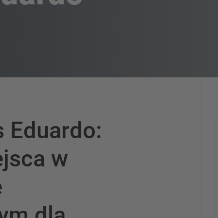
 Eduardo:
ejsca w
e
ym dla