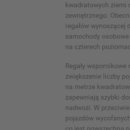
kwadratowych ziemi 
zewnętrznego. Obecni
regałów wynoszącej d
samochody osobowe 
na czterech pozioma
Regały wspornikowe n
zwiększenie liczby 
na metrze kwadratow
zapewniają szybki do
nadwozi. W przeciwie
pojazdów wycofanych 
co jest powszechną p