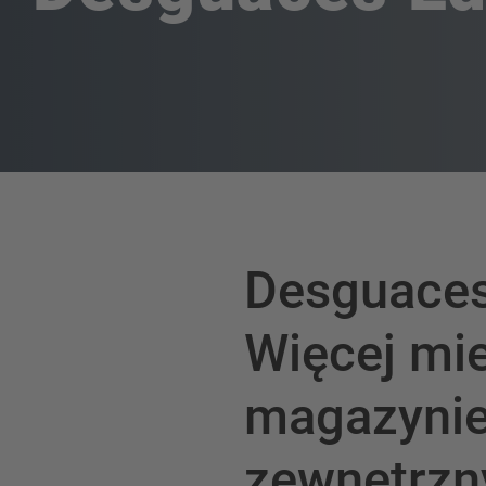
Desguaces
Więcej mi
magazyni
zewnętrzn