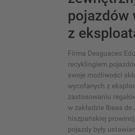
pojazdów 
z eksploat
Firma Desguaces Edu
recyklingiem pojazdó
swoje możliwości sk
wycofanych z eksploat
zastosowaniu regał
w zakładzie Ibeas de
hiszpańskiej prowincj
pojazdy były ustawia