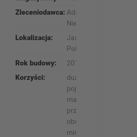
Zleceniodawca:
Adamet-
Niemet
Lokalizacja:
Jasionka,
Polska
Rok budowy:
2018–2022
Korzyści:
duża
pojemność
magazynów,
przyspieszona
obsługa,
minimalizacja