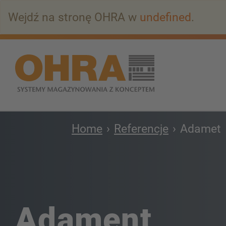
Przejdź
Wejdź na stronę OHRA w
undefined
.
do
głównej
zawartości
Home
Referencje
Adamet
Adament