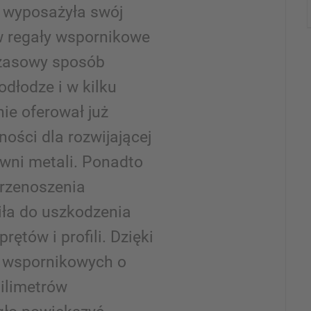
 wyposażyła swój
 regały wspornikowe
zasowy sposób
dłodze i w kilku
ie oferował już
ości dla rozwijającej
owni metali. Ponadto
przenoszenia
iła do uszkodzenia
ętów i profili. Dzięki
w wspornikowych o
ilimetrów