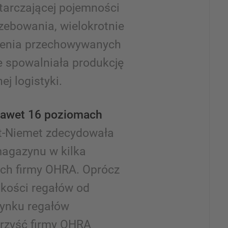
starczającej pojemności
zebowania, wielokrotnie
enia przechowywanych
e spowalniała produkcję
j logistyki.
nawet 16 poziomach
t-Niemet zdecydowała
magazynu w kilka
ch firmy OHRA. Oprócz
akości regałów od
rynku regałów
rzyść firmy OHRA