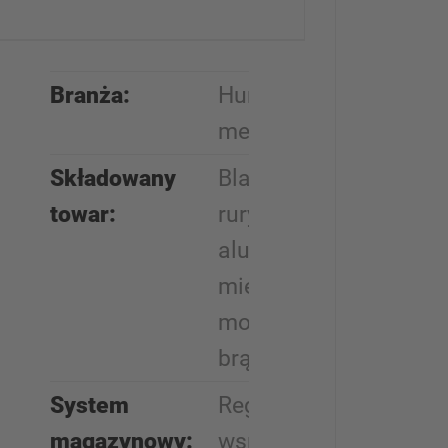
Branża:
Hurtownia
metali
Składowany
Blacha, pręty,
towar:
rury, taśmy z
aluminium,
miedzi,
mosiądzu,
brązu
System
Regały
magazynowy:
wspornikowe