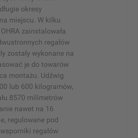
długie okresy
na miejscu. W kilku
a OHRA zainstalowała
i dwustronnych regałów
ły zostały wykonane na
asować je do towarów
sca montażu. Udźwig
00 lub 600 kilogramów,
ału 8570 milimetrów
anie nawet na 16
ne, regulowane pod
wsporniki regałów