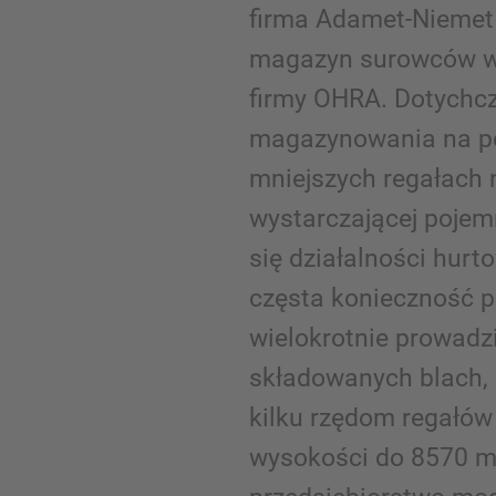
firma Adamet-Niemet
magazyn surowców w
firmy OHRA. Dotychc
magazynowania na po
mniejszych regałach n
wystarczającej pojemn
się działalności hurt
częsta konieczność 
wielokrotnie prowadz
składowanych blach, pr
kilku rzędom regałó
wysokości do 8570 m