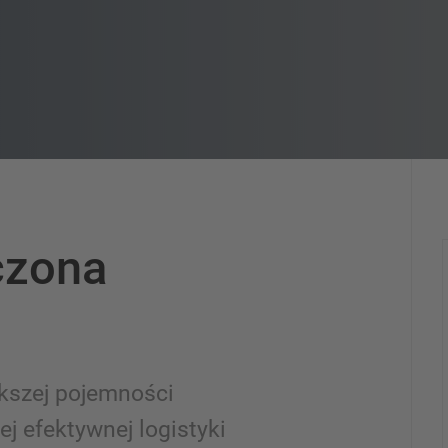
czona
kszej pojemności
j efektywnej logistyki