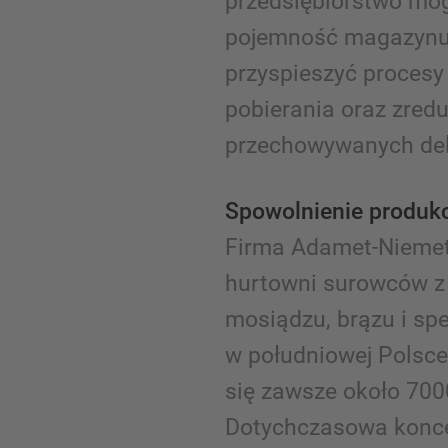
przedsiębiorstwo mo
pojemność magazynu,
przyspieszyć proces
pobierania oraz zre
przechowywanych del
Spowolnienie produkc
Firma Adamet-Niemet 
hurtowni surowców z 
mosiądzu, brązu i sp
w południowej Polsce
się zawsze około 700
Dotychczasowa konc