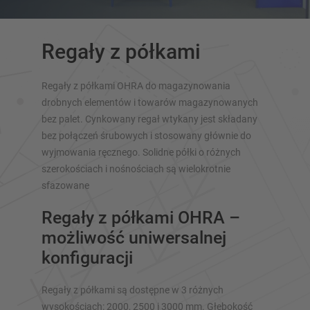
Regały z półkami
Regały z półkami OHRA do magazynowania
drobnych elementów i towarów magazynowanych
bez palet. Cynkowany regał wtykany jest składany
PRZEGLĄD SYSTEMÓW
bez połączeń śrubowych i stosowany głównie do
MAGAZYNOWYCH
wyjmowania ręcznego. Solidne półki o różnych
szerokościach i nośnościach są wielokrotnie
Regały paletowy
sfazowane
Regały Mobilne
Magazynowanie automatyczne
Regały z półkami OHRA –
Hala regałowa
możliwość uniwersalnej
Platforma magazynowa
konfiguracji
Pionowe systemy regałowe
Regały z półkami są dostępne w 3 różnych
wysokościach: 2000, 2500 i 3000 mm. Głębokość