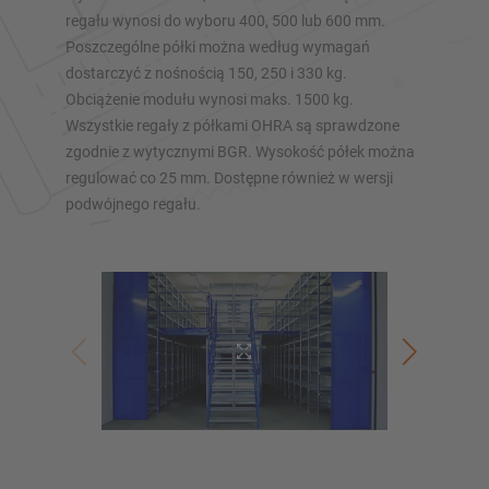
regału wynosi do wyboru 400, 500 lub 600 mm.
Zaplanuj swój system regałów indywidualnie za pomocą
Poszczególne półki można według wymagań
naszych konfiguratorów – z bezpośrednim zapytaniem
dostarczyć z nośnością 150, 250 i 330 kg.
Obciążenie modułu wynosi maks. 1500 kg.
Skonfiguruj regał teraz
Wszystkie regały z półkami OHRA są sprawdzone
zgodnie z wytycznymi BGR. Wysokość półek można
regulować co 25 mm. Dostępne również w wersji
podwójnego regału.