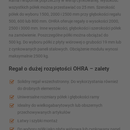
Rama i wspornik poprzeczny w wersji cynkowanej. Wysokość
wszystkich półek można przestawiać co 25 mm. Szerokość
półek do wyboru 1500, 2000 i 2500 mm przy głębokości regału
500, 600 lub 800 mm. OHRA oferuje regały o wysokości 2000,
2500 i 3000 mm. Inne wysokości, głębokości i szerokości półek
na zamówienie. Poszczególne półki można obciążać do
500 kg. Do wyboru półki z płyty wiórowej o grubości 19 mm lub
z cynkowanych paneli stalowych. Obciążenie modułu wynosi
maksymalnie 2500 kg.
Regał o dużej rozpiętości OHRA – zalety
Solidny regał wszechstronny. Do wykorzystania również
do drobnych elementów
Uniwersalne rozmiary półek i głębokości ramy
Idealny do wielkogabarytowych lub obszernych
przechowywanych artykułów
Łatwy i szybki montaż
Do wyboru półki jako płyta wiórowa lub cynkowany panel