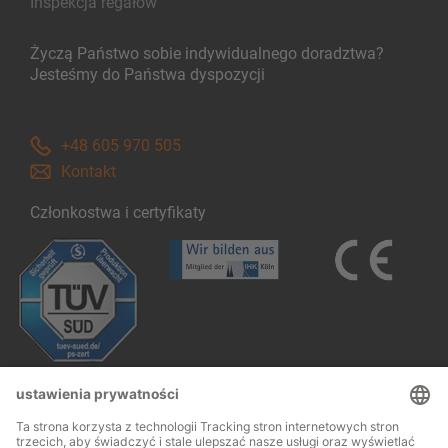
Inspekcja regałów
Życzą Państwo sobie indywidualnego doradztwa?
Jesteśmy do Państwa dyspozycji
+48 605 970 505
Kontakt
Członkostwa i certyfikaty
Follow us: