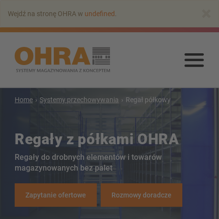
Przejdź
×
Wejdź na stronę OHRA w
undefined
.
do
głównej
zawartości
Prz
do
głó
zaw
Home
Systemy przechowywania
Regał półkowy
Regały wspornikowe
Regały z półkami OHRA
Regał wspornikowy z dachem
Jednostronny regal wspornikowy
Regały do drobnych elementów i towarów
Dwustronny regał wspornikowy
magazynowanych bez palet
Regał wspornikowy do dużych obciążeń
Regały wspornikowe jezdne
Zapytanie ofertowe
Rozmowy doradcze
Regał wspornikowy do długich towarów
Inne wersje regałów wspornikowych