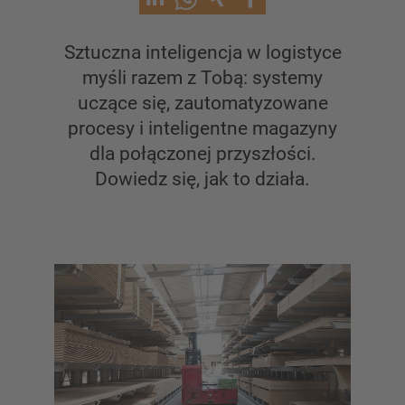
Regał wspornikowy z dachem
Jednostronny regal wspornikowy
Sztuczna inteligencja w logistyce
Dwustronny regał wspornikowy
Regał wspornikowy do dużych obciążeń
myśli razem z Tobą: systemy
Regały wspornikowe jezdne
uczące się, zautomatyzowane
Regał wspornikowy do długich towarów
procesy i inteligentne magazyny
Inne wersje regałów wspornikowych
dla połączonej przyszłości.
Dowiedz się, jak to działa.