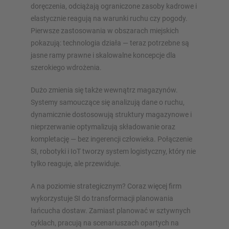
doręczenia, odciążają ograniczone zasoby kadrowe i
elastycznie reagują na warunki ruchu czy pogody.
Pierwsze zastosowania w obszarach miejskich
pokazują: technologia działa — teraz potrzebne są
jasne ramy prawne i skalowalne koncepcje dla
szerokiego wdrożenia.
Dużo zmienia się także wewnątrz magazynów.
Systemy samouczące się analizują dane o ruchu,
dynamicznie dostosowują struktury magazynowe i
nieprzerwanie optymalizują składowanie oraz
kompletację — bez ingerencji człowieka. Połączenie
SI, robotyki i IoT tworzy system logistyczny, który nie
tylko reaguje, ale przewiduje.
A na poziomie strategicznym? Coraz więcej firm
wykorzystuje SI do transformacji planowania
łańcucha dostaw. Zamiast planować w sztywnych
cyklach, pracują na scenariuszach opartych na