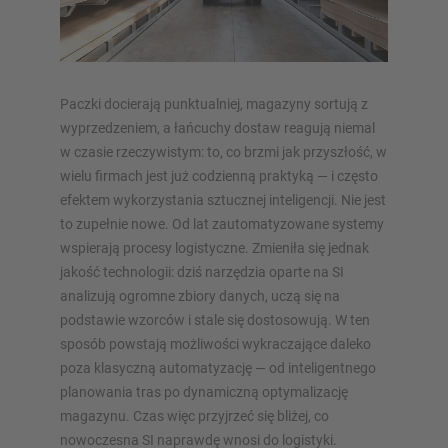
PRZEGLĄD SYSTEMÓW
MAGAZYNOWYCH
Paczki docierają punktualniej, magazyny sortują z
Regały paletowy
wyprzedzeniem, a łańcuchy dostaw reagują niemal
w czasie rzeczywistym: to, co brzmi jak przyszłość, w
Regały Mobilne
wielu firmach jest już codzienną praktyką — i często
Magazynowanie automatyczne
efektem wykorzystania sztucznej inteligencji. Nie jest
Hala regałowa
to zupełnie nowe. Od lat zautomatyzowane systemy
Platforma magazynowa
wspierają procesy logistyczne. Zmieniła się jednak
Pionowe systemy regałowe
jakość technologii: dziś narzędzia oparte na SI
analizują ogromne zbiory danych, uczą się na
podstawie wzorców i stale się dostosowują. W ten
sposób powstają możliwości wykraczające daleko
Zaplanuj swój system regałów indywidualnie za pomocą
poza klasyczną automatyzację — od inteligentnego
naszych konfiguratorów – z bezpośrednim zapytaniem
planowania tras po dynamiczną optymalizację
magazynu. Czas więc przyjrzeć się bliżej, co
nowoczesna SI naprawdę wnosi do logistyki.
Skonfiguruj regał teraz