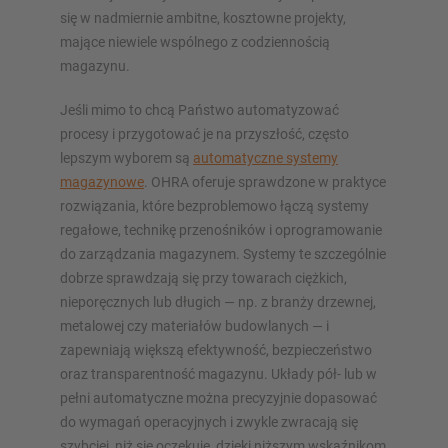
się w nadmiernie ambitne, kosztowne projekty,
mające niewiele wspólnego z codziennością
magazynu.
Jeśli mimo to chcą Państwo automatyzować
procesy i przygotować je na przyszłość, często
lepszym wyborem są
automatyczne systemy
magazynowe
. OHRA oferuje sprawdzone w praktyce
rozwiązania, które bezproblemowo łączą systemy
regałowe, technikę przenośników i oprogramowanie
do zarządzania magazynem. Systemy te szczególnie
dobrze sprawdzają się przy towarach ciężkich,
nieporęcznych lub długich — np. z branży drzewnej,
metalowej czy materiałów budowlanych — i
zapewniają większą efektywność, bezpieczeństwo
oraz transparentność magazynu. Układy pół- lub w
pełni automatyczne można precyzyjnie dopasować
do wymagań operacyjnych i zwykle zwracają się
szybciej, niż się oczekuje, dzięki niższym wskaźnikom