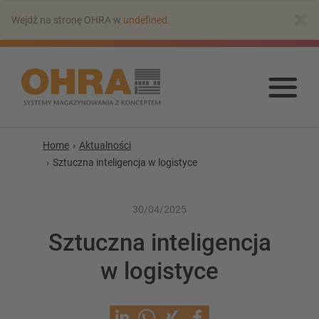
Przejdź
×
Wejdź na stronę OHRA w
undefined
.
do
głównej
zawartości
Prz
do
głó
zaw
Home
Aktualności
Sztuczna inteligencja w logistyce
30/04/2025
Sztuczna inteligencja
w logistyce
Regały wspornikowe