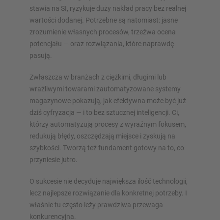
stawia na SI, ryzykuje duży nakład pracy bez realnej
wartości dodanej. Potrzebne są natomiast: jasne
zrozumienie własnych procesów, trzeźwa ocena
potencjału — oraz rozwiązania, które naprawdę
pasują.
Zwłaszcza w branżach z ciężkimi, długimi lub
wrażliwymi towarami zautomatyzowane systemy
magazynowe pokazują, jak efektywna może być już
dziś cyfryzacja — i to bez sztucznej inteligencji. Ci,
którzy automatyzują procesy z wyraźnym fokusem,
redukują błędy, oszczędzają miejsce i zyskują na
szybkości. Tworzą też fundament gotowy na to, co
przyniesie jutro.
O sukcesie nie decyduje największa ilość technologii,
lecz najlepsze rozwiązanie dla konkretnej potrzeby. I
właśnie tu często leży prawdziwa przewaga
konkurencyjna.