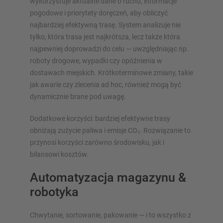
wykorzystuje aktualne dane o ruchu, informacje
pogodowe i priorytety doręczeń, aby obliczyć
najbardziej efektywną trasę. System analizuje nie
tylko, która trasa jest najkrótsza, lecz także która
najpewniej doprowadzi do celu — uwzględniając np.
roboty drogowe, wypadki czy opóźnienia w
dostawach miejskich. Krótkoterminowe zmiany, takie
jak awarie czy zlecenia ad hoc, również mogą być
dynamicznie brane pod uwagę.
Dodatkowe korzyści: bardziej efektywne trasy
obniżają zużycie paliwa i emisje CO₂. Rozwiązanie to
przynosi korzyści zarówno środowisku, jak i
bilansowi kosztów.
Automatyzacja magazynu &
robotyka
Chwytanie, sortowanie, pakowanie — i to wszystko z