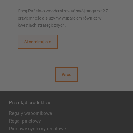
Chcą Państwo zmodernizować swój magazyn? Z
przyjemnością służymy wsparciem również w
kwestiach strategicznych.
Skontaktuj się
Wróć
Przegląd produktów
Regały wspornikowe
Regał paletowy
Pionowe systemy regałowe