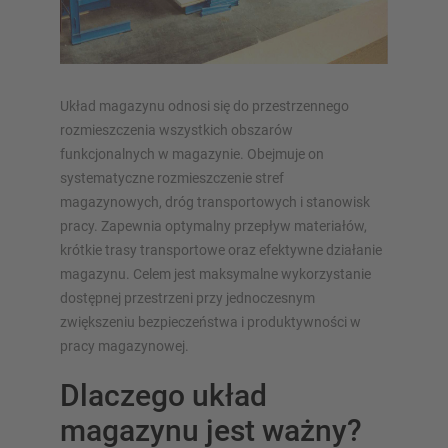
Regały Mobilne
Magazynowanie automatyczne
Hala regałowa
Platforma magazynowa
Układ magazynu odnosi się do przestrzennego
rozmieszczenia wszystkich obszarów
Pionowe systemy regałowe
funkcjonalnych w magazynie. Obejmuje on
systematyczne rozmieszczenie stref
magazynowych, dróg transportowych i stanowisk
pracy. Zapewnia optymalny przepływ materiałów,
Zaplanuj swój system regałów indywidualnie za pomocą
krótkie trasy transportowe oraz efektywne działanie
naszych konfiguratorów – z bezpośrednim zapytaniem
magazynu. Celem jest maksymalne wykorzystanie
dostępnej przestrzeni przy jednoczesnym
Skonfiguruj regał teraz
zwiększeniu bezpieczeństwa i produktywności w
pracy magazynowej.
Dlaczego układ
magazynu jest ważny?