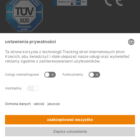
Follow us:
Stopka redakcyjna
OWH
© 2026
OHRA
Terms and conditions of assembly
Regalanlagen
Ochrona danych
Kontakt
GmbH
Prasowe