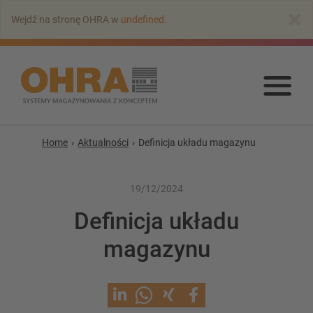
Przejdź
×
Wejdź na stronę OHRA w
undefined
.
do
głównej
zawartości
Prz
do
głó
zaw
Home
Aktualności
Definicja układu magazynu
19/12/2024
Definicja układu
Regały wspornikowe
magazynu
Regał wspornikowy z dachem
Jednostronny regal wspornikowy
Dwustronny regał wspornikowy