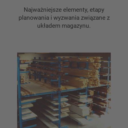
Regał wspornikowy do dużych obciążeń
Najważniejsze elementy, etapy
Regały wspornikowe jezdne
planowania i wyzwania związane z
Regał wspornikowy do długich towarów
układem magazynu.
Inne wersje regałów wspornikowych
PRZEGLĄD SYSTEMÓW
MAGAZYNOWYCH
Regały paletowy