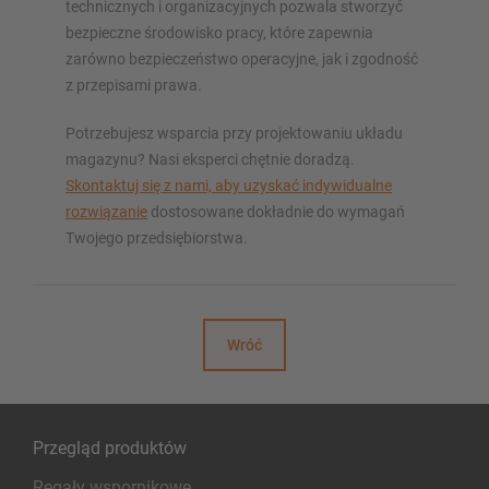
technicznych i organizacyjnych pozwala stworzyć
bezpieczne środowisko pracy, które zapewnia
zarówno bezpieczeństwo operacyjne, jak i zgodność
z przepisami prawa.
Potrzebujesz wsparcia przy projektowaniu układu
magazynu? Nasi eksperci chętnie doradzą.
Skontaktuj się z nami, aby uzyskać indywidualne
rozwiązanie
dostosowane dokładnie do wymagań
Twojego przedsiębiorstwa.
Wróć
Przegląd produktów
Regały wspornikowe