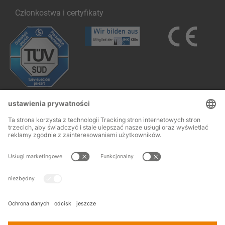
Członkostwa i certyfikaty
Follow us:
Stopka redakcyjna
OWH
© 2026
OHRA