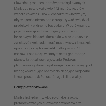
Inne wersje regałów wspornikowych
Słoweński producent domów prefabrykowanych
Marles zainstalował około 442 metrów regałów
wspornikowych OHRA w obszarze zewnętrznym,
aby w sposób niezawodnie zaopatrywać swój dział
produkcyjny w drewno budowlane. W porównaniu z
poprzednim sposobem magazynowania na
betonowych blokach, firma była w stanie znacznie
zwiększyć swoją pojemność magazynową i znacznie
PRZEGLĄD SYSTEMÓW
uprościć oporządzanie belek o długości do 13
MAGAZYNOWYCH
metrów. Lokalizacja w samym sercu gór Pohorje
stanowiła dodatkowe wyzwanie: Podczas
Regały paletowy
planowania systemu regałowego należało wziąć pod
Regały Mobilne
uwagę występujące nachylenia sięgające miejscami
Magazynowanie automatyczne
trzech procent, duże ilości śniegu i silne wiatry.
Hala regałowa
Domy prefabrykowane
Platforma magazynowa
Pionowe systemy regałowe
Marles jest jednym z wiodących dostawców
prefabrykowanych budynków drewnianych w