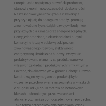
Europie. Jako największy słoweński producent,
stanowi synonim nowoczesności i doskonałości.
Zaplanuj swój system regałów indywidualnie za pomocą
Nasze innowacyjne rozwiązania inżynieryjne
naszych konfiguratorów – z bezpośrednim zapytaniem
przyczyniają się do postępu w branży i promują
zrównoważone życie, dzięki rozwojowi budynków
Skonfiguruj regał teraz
przyjaznych dla klimatu oraz energooszczędnych.
Domy jednorodzinne, bloki mieszkalne i budynki
komercyjne łączą w sobie wysoki poziom
zrównoważonego rozwoju, efektywność
energetyczną i krótki czas budowy. Wszystkie
prefabrykowane elementy są produkowane we
własnych zakładach produkcyjnych firmy, w tym w
Lovrenc, zlokalizowanym w górach Pohorje. Drewno
konstrukcyjne wymagane do produkcji było
wcześniej przechowywane na zewnątrz w wiązkach
o długości od 2,5 do 13 metrów na betonowych
blokach – chronionych przed warunkami
atmosferycznymi za pomocą zdejmowanego dachu.
Taka forma przechowywania zajmowała jednak