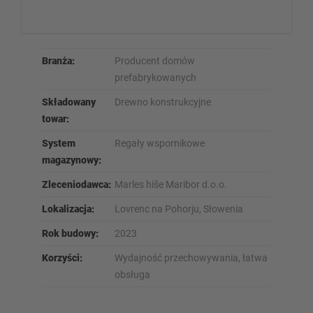
Branża:
Producent domów
prefabrykowanych
Składowany
Drewno konstrukcyjne
towar:
System
Regały wspornikowe
magazynowy:
Zleceniodawca:
Marles hiše Maribor d.o.o.
Lokalizacja:
Lovrenc na Pohorju, Słowenia
Rok budowy:
2023
Korzyści:
Wydajność przechowywania, łatwa
obsługa