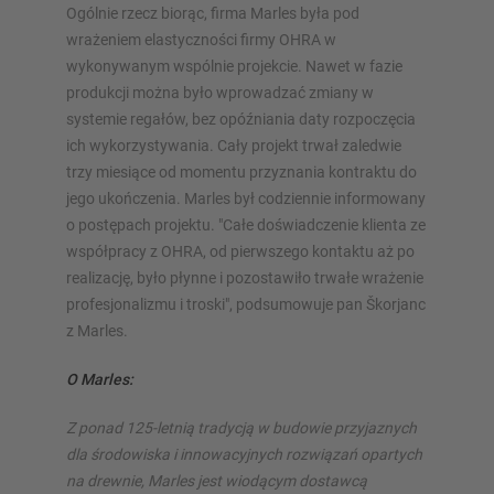
Ogólnie rzecz biorąc, firma Marles była pod
wrażeniem elastyczności firmy OHRA w
wykonywanym wspólnie projekcie. Nawet w fazie
produkcji można było wprowadzać zmiany w
systemie regałów, bez opóźniania daty rozpoczęcia
ich wykorzystywania. Cały projekt trwał zaledwie
trzy miesiące od momentu przyznania kontraktu do
jego ukończenia. Marles był codziennie informowany
o postępach projektu. "Całe doświadczenie klienta ze
współpracy z OHRA, od pierwszego kontaktu aż po
realizację, było płynne i pozostawiło trwałe wrażenie
profesjonalizmu i troski", podsumowuje pan Škorjanc
z Marles.
O Marles:
Z ponad 125-letnią tradycją w budowie przyjaznych
dla środowiska i innowacyjnych rozwiązań opartych
na drewnie, Marles jest wiodącym dostawcą