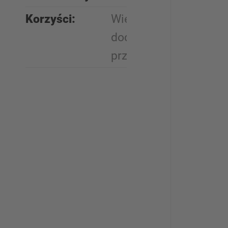
Korzyści:
Większa pojemność,
dodatkowa
przestrzeń robocza