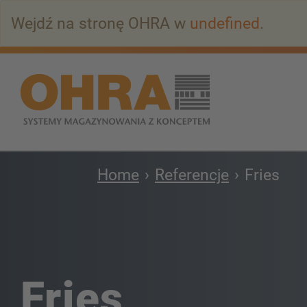
Przejdź
Wejdź na stronę OHRA w
undefined
.
do
głównej
zawartości
Home
Referencje
Fries
Fries