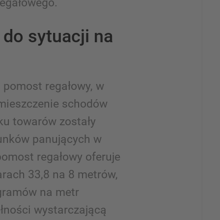
egałowego.
do sytuacji na
 pomost regałowy, w
zmieszczenie schodów
ku towarów zostały
unków panujących w
 pomost regałowy oferuje
rach 33,8 na 8 metrów,
ogramów na metr
łności wystarczającą