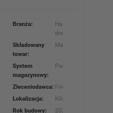
Branża:
Handel
drewnem/podłogami
Składowany
Materiały izolacyjne
towar:
System
Pomost regałowy
magazynowy:
Zleceniodawca:
Fries
Lokalizacja:
Kilonia, Niemcy
Rok budowy:
2025