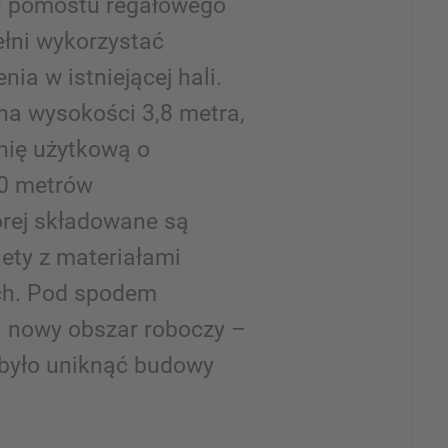
iu pomostu regałowego
ełni wykorzystać
a w istniejącej hali.
na wysokości 3,8 metra,
nię użytkową o
70 metrów
rej składowane są
ety z materiałami
ach. Pod spodem
a nowy obszar roboczy –
było uniknąć budowy