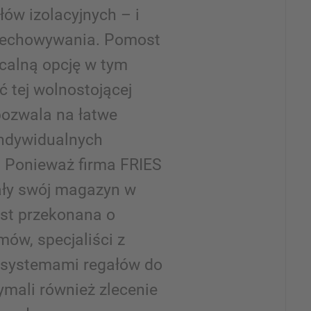
ów izolacyjnych – i
zechowywania. Pomost
acalną opcję w tym
ć tej wolnostojącej
pozwala na łatwe
indywidualnych
 Ponieważ firma FRIES
ały swój magazyn w
est przekonana o
mów, specjaliści z
 systemami regałów do
ymali również zlecenie