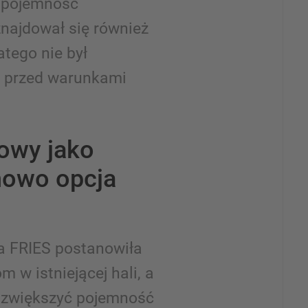
o pojemność
najdował się również
tego nie był
y przed warunkami
owy jako
nowo opcja
a FRIES postanowiła
 w istniejącej hali, a
 zwiększyć pojemność