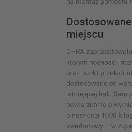
na montaż pomostu r
Dostosowane 
miejscu
OHRA zaprojektowała
którym nośność i ro
oraz punkt przeładun
dostosowane do war
istniejącej hali. Sam
powierzchnię o wymia
o nośności 1000 kil
kwadratowy – w zupe