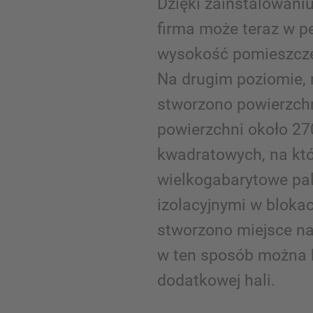
Dzięki zainstalowan
firma może teraz w p
wysokość pomieszczeni
Na drugim poziomie, 
stworzono powierzch
powierzchni około 2
kwadratowych, na któ
wielkogabarytowe pal
izolacyjnymi w blok
stworzono miejsce n
w ten sposób można 
dodatkowej hali.