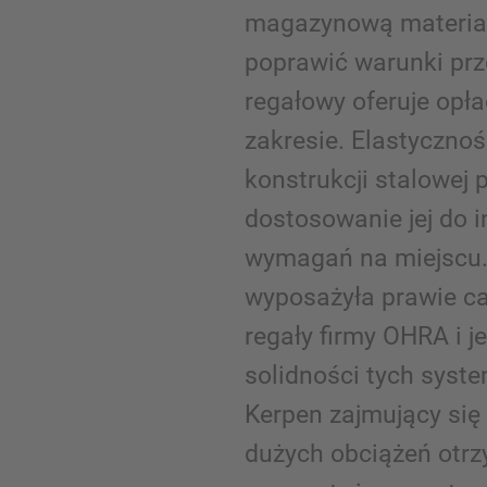
magazynową materiał
poprawić warunki pr
regałowy oferuje opł
zakresie. Elastycznoś
konstrukcji stalowej 
dostosowanie jej do 
wymagań na miejscu.
wyposażyła prawie c
regały firmy OHRA i j
solidności tych syste
Kerpen zajmujący się
dużych obciążeń otrz