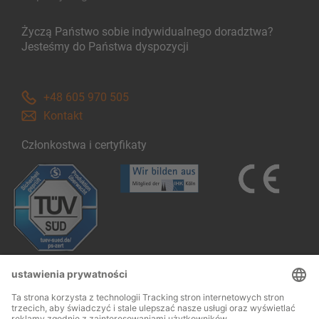
Życzą Państwo sobie indywidualnego doradztwa?
Jesteśmy do Państwa dyspozycji
+48 605 970 505
Kontakt
Członkostwa i certyfikaty
Follow us: