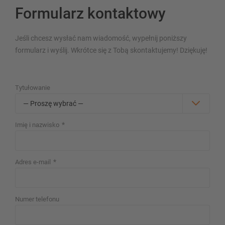
Formularz kontaktowy
Jeśli chcesz wysłać nam wiadomość, wypełnij poniższy
formularz i wyślij. Wkrótce się z Tobą skontaktujemy! Dziękuję!
PRZEGLĄD SYSTEMÓW
MAGAZYNOWYCH
Tytułowanie
Regały paletowy
Regały Mobilne
Magazynowanie automatyczne
*
Imię i nazwisko
Hala regałowa
Platforma magazynowa
*
Adres e-mail
Pionowe systemy regałowe
Numer telefonu
Zaplanuj swój system regałów indywidualnie za pomocą