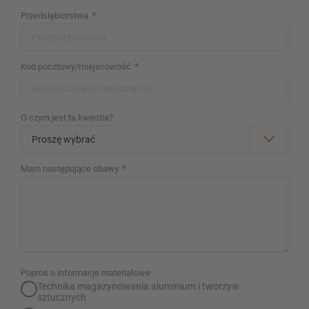
naszych konfiguratorów – z bezpośrednim zapytaniem
*
Przedsiębiorstwa
Skonfiguruj regał teraz
*
Kod pocztowy/miejscowość
O czym jest ta kwestia?
*
Mam następujące obawy
Poproś o informacje materiałowe
Technika magazynowania aluminium i tworzyw
sztucznych