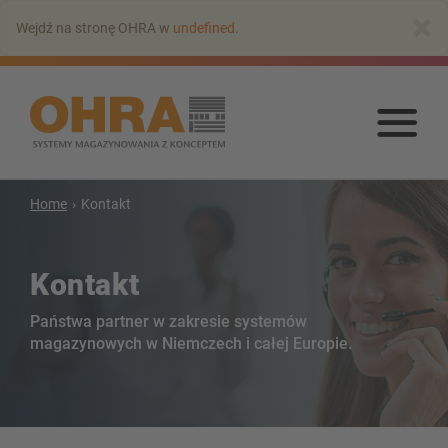
Przejdź
×
Wejdź na stronę OHRA w
undefined
.
do
głównej
zawartości
Prz
do
głó
zaw
Home
Kontakt
Regały wspornikowe
Regał wspornikowy z dachem
Kontakt
Jednostronny regal wspornikowy
Dwustronny regał wspornikowy
Państwa partner w zakresie systemów
Regał wspornikowy do dużych obciążeń
magazynowych w Niemczech i całej Europie.
Regały wspornikowe jezdne
Regał wspornikowy do długich towarów
Inne wersje regałów wspornikowych