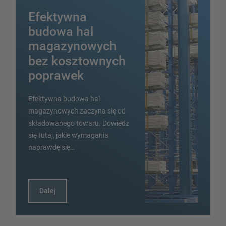
Regał wspornikowy do długich towarów
Efektywna
Inne wersje regałów wspornikowych
budowa hal
magazynowych
bez kosztownych
poprawek
Efektywna budowa hal
magazynowych zaczyna się od
składowanego towaru. Dowiedz
PRZEGLĄD SYSTEMÓW
się tutaj, jakie wymagania
MAGAZYNOWYCH
naprawdę się…
Regały paletowy
Regały Mobilne
Dalej
Magazynowanie automatyczne
Hala regałowa
Platforma magazynowa