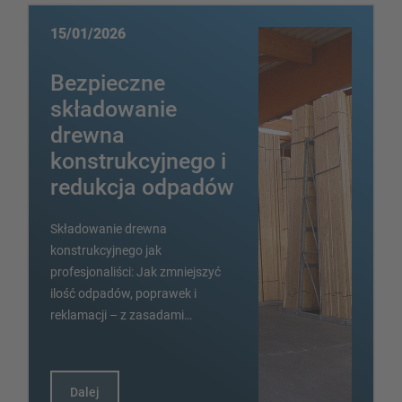
Pionowe systemy regałowe
15/01/2026
Bezpieczne
składowanie
Zaplanuj swój system regałów indywidualnie za pomocą
drewna
naszych konfiguratorów – z bezpośrednim zapytaniem
konstrukcyjnego i
Skonfiguruj regał teraz
redukcja odpadów
Składowanie drewna
konstrukcyjnego jak
profesjonaliści: Jak zmniejszyć
ilość odpadów, poprawek i
reklamacji – z zasadami…
Dalej